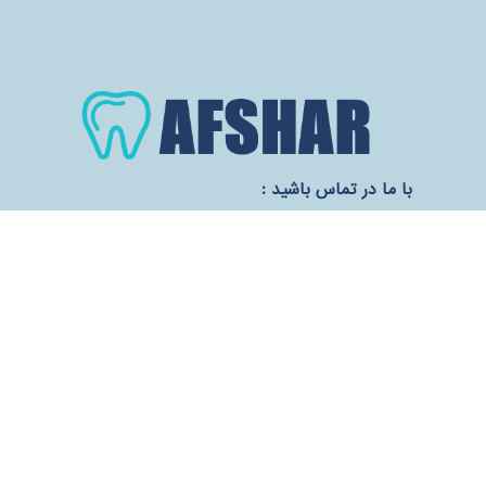
با ما در تماس باشید :
آدرس :پایین تر از میدان نبوت- خیابان آیت- بعد
از خیابان براتی- پلاک 350- ساختمان اسپیدار
تلفن :
02177938664
موبایل : 09126448474