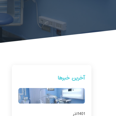
آخرین خبرها
1401
اذر