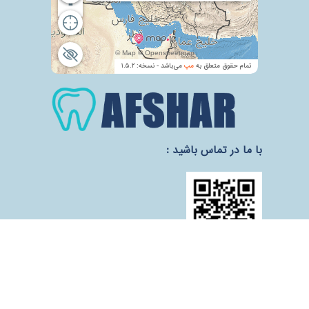
با ما در تماس باشید :
آدرس :پایین تر از میدان نبوت- خیابان آیت- بعد
از خیابان براتی- پلاک 350- ساختمان اسپیدار